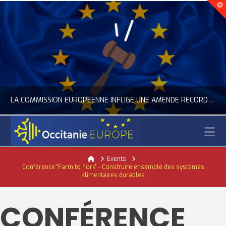
LA COMMISSION EUROPÉENNE INFLIGE UNE AMENDE RECORD À GOOGLE
N
OCCITANIE EUROPE
Home
Events
Conférence "Farm to Fork" - Construire ensemble des systèmes
ACTUALITÉ DE L'UNION EUROPÉENNE, ACTUALITÉ DE LA REPRÉSENTATION D’OCCITANIE EUROPE, NUMÉRIQUE- DIGITAL
alimentaires durables
JUILLET 24, 2026
CONFÉRENCE