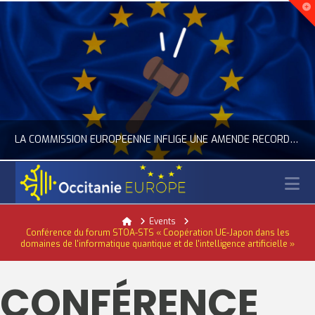
LA COMMISSION EUROPÉENNE INFLIGE UNE AMENDE RECORD À GOOGLE
N
OCCITANIE EUROPE
Home
Events
Conférence du forum STOA-STS « Coopération UE-Japon dans les
ACTUALITÉ DE L'UNION EUROPÉENNE, ACTUALITÉ DE LA REPRÉSENTATION D’OCCITANIE EUROPE, NUMÉRIQUE- DIGITAL
domaines de l'informatique quantique et de l'intelligence artificielle »
JUILLET 24, 2026
CONFÉRENCE