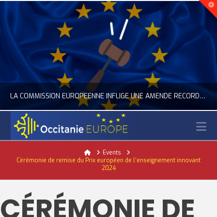
LA COMMISSION EUROPÉENNE INFLIGE UNE AMENDE RECORD À GOOGLE
N
OCCITANIE EUROPE
Home
Events
Cérémonie de remise du Prix européen de l’enseignement innovant
ACTUALITÉ DE L'UNION EUROPÉENNE, ACTUALITÉ DE LA REPRÉSENTATION D’OCCITANIE EUROPE, NUMÉRIQUE- DIGITAL
2024
JUILLET 24, 2026
CÉRÉMONIE DE