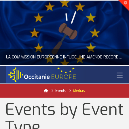
LA COMMISSION EUROPÉENNE INFLIGE UNE AMENDE RECORD À GOOGLE
N
OCCITANIE EUROPE
Home
Events
Médias
ACTUALITÉ DE L'UNION EUROPÉENNE, ACTUALITÉ DE LA REPRÉSENTATION D’OCCITANIE EUROPE, NUMÉRIQUE- DIGITAL
Events by Event
JUILLET 24, 2026
Type