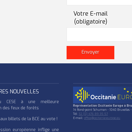
Votre E-mail
(obligatoire)
RES NOUVELLES
u CESE à une meilleure
Représentation Occitanie Europe à Bru
n des feux de forêts
14 Rond-point Schuman - 1040 Bruxelles -
Tél:
32 (0) 476 89 35 57
ux billets de la BCE au vote !
E-mail:
office@occitanie-europe.eu
ssion européenne inflige une