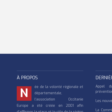
À PROPOS
DERNIÈ
Appel d
ée de la volonté régionale et
N
préventio
départementale,
l’association Occitanie
Les nouvea
Europe a été créée en 2001 afin
La Commi
d’affirmer la place et le rôle de la région