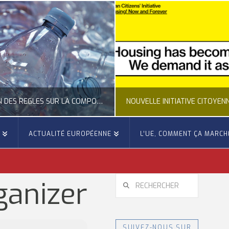
CLARIFICATION DES RÈGLES SUR LA COMPOSITION DES BOUTEILLES PLASTIQUES
E
ACTUALITÉ EUROPÉENNE
L’UE, COMMENT ÇA MARCH
OCCITANIE EUROPE
OCCITANIE EUROP
UALITÉ DE LA REPRÉSENTATION D’OCCITANIE EUROPE, ECONOMIE CIRCULAIRE, ÉNERGIE - ENVIRONNEMENT - CLIMAT
ACTUALITÉ DE L'UNION EUROPÉENNE, ACTUALITÉ DE LA REPRÉSENTATION D’OCCITANIE EUROP
RECHERCHER
ganizer
JUILLET 24, 2026
JUILLET 24, 202
SUIVEZ-NOUS SUR