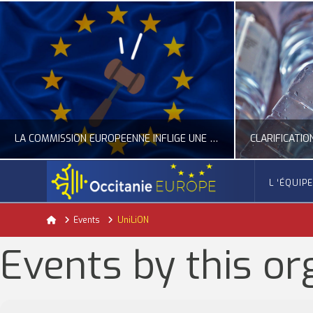
LA COMMISSION EUROPÉENNE INFLIGE UNE AMENDE RECORD À GOOGLE
L ‘ÉQUIP
OCCITANIE EUROPE
Home
Events
UniLiON
ACTUALITÉ DE L'UNION EUROPÉENNE, ACTUALITÉ DE LA REPRÉSENTATION D’OCCITANIE EUROPE, NUMÉRIQUE- DIGITAL
ACTUALITÉ DE L'UNION EUROPÉENNE, ACT
Events by this or
JUILLET 24, 2026