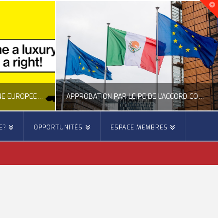
NOUVELLE INITIATIVE CITOYENNE EUROPÉENNE SUR LE LOGEMENT
APPROBATION PAR LE PE DE L’ACCORD COMMERCIAL ENTRE L’UE ET LE MEXIQUE
E?
OPPORTUNITÉS
ESPACE MEMBRES
E
OCCITANIE EUROPE
E, CITOYENNETÉ, LOGEMENT
ACTION EXTÉRIEURE, ACTUALITÉ DE L'UNION EUROPÉENNE
6
JUILLET 22, 2026