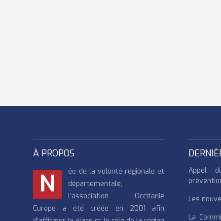
À PROPOS
DERNIÈ
Appel d
ée de la volonté régionale et
N
préventio
départementale,
l’association Occitanie
Les nouvea
Europe a été créée en 2001 afin
La Commi
d’affirmer la place et le rôle de la région