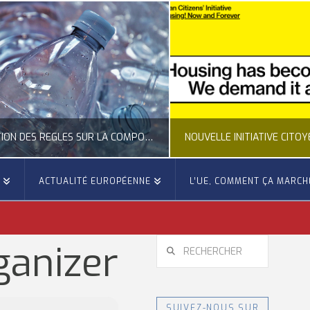
CLARIFICATION DES RÈGLES SUR LA COMPOSITION DES BOUTEILLES PLASTIQUES
E
ACTUALITÉ EUROPÉENNE
L’UE, COMMENT ÇA MARCH
OCCITANIE EUROPE
OCCITANIE EUROP
UALITÉ DE LA REPRÉSENTATION D’OCCITANIE EUROPE, ECONOMIE CIRCULAIRE, ÉNERGIE - ENVIRONNEMENT - CLIMAT
ACTUALITÉ DE L'UNION EUROPÉENNE, ACTUALITÉ DE LA REPRÉSENTATION D’OCCITANIE EUROP
RECHERCHER
ganizer
JUILLET 24, 2026
JUILLET 24, 202
SUIVEZ-NOUS SUR