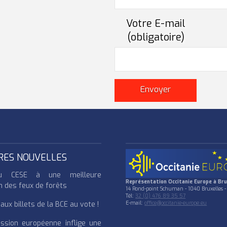
Votre E-mail
(obligatoire)
RES NOUVELLES
u CESE à une meilleure
Représentation Occitanie Europe à Bru
n des feux de forêts
14 Rond-point Schuman - 1040 Bruxelles -
Tél:
32 (0) 476 89 35 57
ux billets de la BCE au vote !
E-mail:
office@occitanie-europe.eu
ssion européenne inflige une