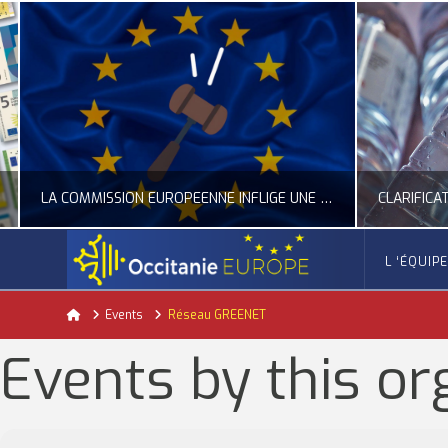
LA COMMISSION EUROPÉENNE INFLIGE UNE AMENDE RECORD À GOOGLE
L ‘ÉQUIP
OCCITANIE EUROPE
Home
Events
Réseau GREENET
ACTUALITÉ DE L'UNION EUROPÉENNE, ACTUALITÉ DE LA REPRÉSENTATION D’OCCITANIE EUROPE, NUMÉRIQUE- DIGITAL
ACTUALITÉ DE L'UNION EUROPÉENNE, ACT
Events by this or
JUILLET 24, 2026