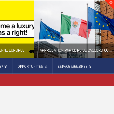
NOUVELLE INITIATIVE CITOYENNE EUROPÉENNE SUR LE LOGEMENT
APPROBATION PAR LE PE DE L’ACCORD COMMERCIAL ENTRE L’UE ET LE MEXIQUE
E?
OPPORTUNITÉS
ESPACE MEMBRES
E
OCCITANIE EUROPE
E, CITOYENNETÉ, LOGEMENT
ACTION EXTÉRIEURE, ACTUALITÉ DE L'UNION EUROPÉENNE
6
JUILLET 22, 2026