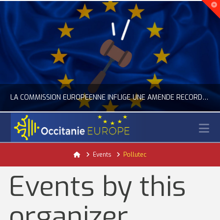
LA COMMISSION EUROPÉENNE INFLIGE UNE AMENDE RECORD À GOOGLE
N
OCCITANIE EUROPE
Home
Events
Pollutec
ACTUALITÉ DE L'UNION EUROPÉENNE, ACTUALITÉ DE LA REPRÉSENTATION D’OCCITANIE EUROPE, NUMÉRIQUE- DIGITAL
Events by this
JUILLET 24, 2026
organizer