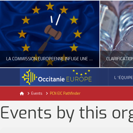
LA COMMISSION EUROPÉENNE INFLIGE UNE AMENDE RECORD À GOOGLE
L ‘ÉQUIP
OCCITANIE EUROPE
Home
Events
PCN EIC Pathfinder
ACTUALITÉ DE L'UNION EUROPÉENNE, ACTUALITÉ DE LA REPRÉSENTATION D’OCCITANIE EUROPE, NUMÉRIQUE- DIGITAL
ACTUALITÉ DE L'UNION EUROPÉENNE, ACT
Events by this or
JUILLET 24, 2026