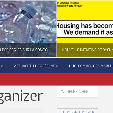
CLARIFICATION DES RÈGLES SUR LA COMPOSITION DES BOUTEILLES PLASTIQUES
E
ACTUALITÉ EUROPÉENNE
L’UE, COMMENT ÇA MARCH
OCCITANIE EUROPE
OCCITANIE EUROP
UALITÉ DE LA REPRÉSENTATION D’OCCITANIE EUROPE, ECONOMIE CIRCULAIRE, ÉNERGIE - ENVIRONNEMENT - CLIMAT
ACTUALITÉ DE L'UNION EUROPÉENNE, ACTUALITÉ DE LA REPRÉSENTATION D’OCCITANIE EUROP
RECHERCHER
ganizer
JUILLET 24, 2026
JUILLET 24, 202
SUIVEZ-NOUS SUR