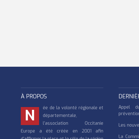
À PROPOS
DERNIÈ
Appel d
ée de la volonté régionale et
N
préventio
départementale,
l’association Occitanie
Les nouvea
Europe a été créée en 2001 afin
La Commi
d’affirmer la place et le rôle de la région