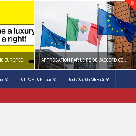
NOUVELLE INITIATIVE CITOYENNE EUROPÉENNE SUR LE LOGEMENT
APPROBATION PAR LE PE DE L’ACCORD COMMERCIAL ENTRE L’UE ET LE MEXIQUE
E?
OPPORTUNITÉS
ESPACE MEMBRES
E
OCCITANIE EUROPE
E, CITOYENNETÉ, LOGEMENT
ACTION EXTÉRIEURE, ACTUALITÉ DE L'UNION EUROPÉENNE
6
JUILLET 22, 2026