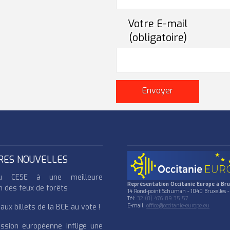
Votre E-mail
(obligatoire)
RES NOUVELLES
u CESE à une meilleure
Représentation Occitanie Europe à Bru
n des feux de forêts
14 Rond-point Schuman - 1040 Bruxelles -
Tél:
32 (0) 476 89 35 57
ux billets de la BCE au vote !
E-mail:
office@occitanie-europe.eu
ssion européenne inflige une