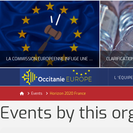
LA COMMISSION EUROPÉENNE INFLIGE UNE AMENDE RECORD À GOOGLE
L ‘ÉQUIP
OCCITANIE EUROPE
Home
Events
Horizon 2020 France
ACTUALITÉ DE L'UNION EUROPÉENNE, ACTUALITÉ DE LA REPRÉSENTATION D’OCCITANIE EUROPE, NUMÉRIQUE- DIGITAL
ACTUALITÉ DE L'UNION EUROPÉENNE, ACT
Events by this or
JUILLET 24, 2026