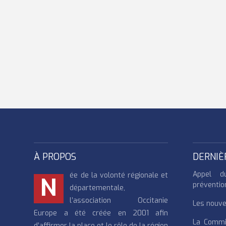
À PROPOS
DERNIÈ
Appel d
ée de la volonté régionale et
N
préventio
départementale,
l’association Occitanie
Les nouvea
Europe a été créée en 2001 afin
La Commi
d’affirmer la place et le rôle de la région