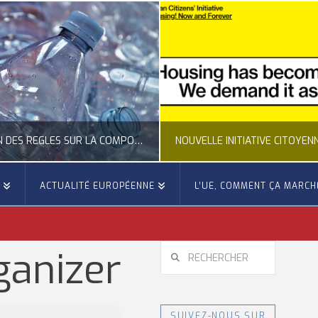
CLARIFICATION DES RÈGLES SUR LA COMPOSITION DES BOUTEILLES PLASTIQUES
E
ACTUALITÉ EUROPÉENNE
L’UE, COMMENT ÇA MARCH
OCCITANIE EUROPE
OCCITANIE EUROP
UALITÉ DE LA REPRÉSENTATION D’OCCITANIE EUROPE, ECONOMIE CIRCULAIRE, ÉNERGIE - ENVIRONNEMENT - CLIMAT
ACTUALITÉ DE L'UNION EUROPÉENNE, ACTUALITÉ DE LA REPRÉSENTATION D’OCCITANIE EUROP
RECHERCHER
ganizer
JUILLET 24, 2026
JUILLET 24, 202
SUIVEZ-NOUS SUR