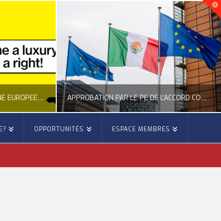
NOUVELLE INITIATIVE CITOYENNE EUROPÉENNE SUR LE LOGEMENT
APPROBATION PAR LE PE DE L’ACCORD COMMERCIAL ENTRE L’UE ET LE MEXIQUE
E?
OPPORTUNITÉS
ESPACE MEMBRES
E
OCCITANIE EUROPE
E, CITOYENNETÉ, LOGEMENT
ACTION EXTÉRIEURE, ACTUALITÉ DE L'UNION EUROPÉENNE
6
JUILLET 22, 2026