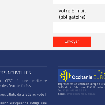
Votre E-mail
(obligatoire)
RES NOUVELLES
u CESE à une meilleure
Représentation Occitanie Europe à Bru
n des feux de forêts
14 Rond-point Schuman - 1040 Bruxelles -
Tél:
32 (0) 476 89 35 57
ux billets de la BCE au vote !
E-mail:
office@occitanie-europe.eu
ssion européenne inflige une