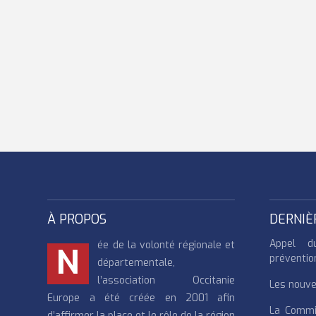
À PROPOS
DERNIÈ
Appel d
ée de la volonté régionale et
N
préventio
départementale,
l’association Occitanie
Les nouvea
Europe a été créée en 2001 afin
La Commi
d’affirmer la place et le rôle de la région