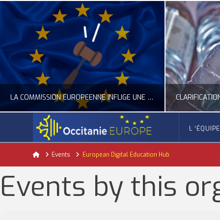
LA COMMISSION EUROPÉENNE INFLIGE UNE AMENDE RECORD À GOOGLE
L ‘ÉQUIP
OCCITANIE EUROPE
Home
Events
European Digital Education Hub
ACTUALITÉ DE L'UNION EUROPÉENNE, ACTUALITÉ DE LA REPRÉSENTATION D’OCCITANIE EUROPE, NUMÉRIQUE- DIGITAL
ACTUALITÉ DE L'UNION EUROPÉENNE, ACT
Events by this or
JUILLET 24, 2026