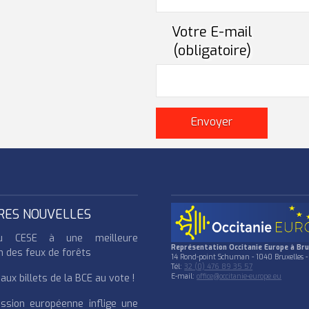
Votre E-mail
(obligatoire)
RES NOUVELLES
u CESE à une meilleure
Représentation Occitanie Europe à Bru
n des feux de forêts
14 Rond-point Schuman - 1040 Bruxelles -
Tél:
32 (0) 476 89 35 57
ux billets de la BCE au vote !
E-mail:
office@occitanie-europe.eu
ssion européenne inflige une