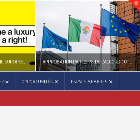
NOUVELLE INITIATIVE CITOYENNE EUROPÉENNE SUR LE LOGEMENT
APPROBATION PAR LE PE DE L’ACCORD COMMERCIAL ENTRE L’UE ET LE MEXIQUE
E?
OPPORTUNITÉS
ESPACE MEMBRES
E
OCCITANIE EUROPE
E, CITOYENNETÉ, LOGEMENT
ACTION EXTÉRIEURE, ACTUALITÉ DE L'UNION EUROPÉENNE
6
JUILLET 22, 2026