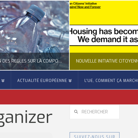
CLARIFICATION DES RÈGLES SUR LA COMPOSITION DES BOUTEILLES PLASTIQUES
E
ACTUALITÉ EUROPÉENNE
L’UE, COMMENT ÇA MARCH
OCCITANIE EUROPE
OCCITANIE EUROP
UALITÉ DE LA REPRÉSENTATION D’OCCITANIE EUROPE, ECONOMIE CIRCULAIRE, ÉNERGIE - ENVIRONNEMENT - CLIMAT
ACTUALITÉ DE L'UNION EUROPÉENNE, ACTUALITÉ DE LA REPRÉSENTATION D’OCCITANIE EUROP
RECHERCHER
ganizer
JUILLET 24, 2026
JUILLET 24, 202
SUIVEZ-NOUS SUR