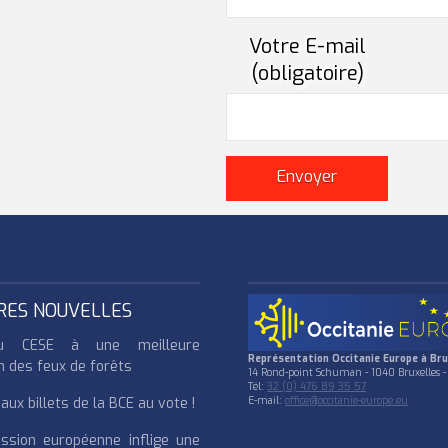
Votre E-mail
(obligatoire)
RES NOUVELLES
u CESE à une meilleure
Représentation Occitanie Europe à Bru
n des feux de forêts
14 Rond-point Schuman - 1040 Bruxelles -
Tél:
32 (0) 476 89 35 57
ux billets de la BCE au vote !
E-mail:
office@occitanie-europe.eu
ssion européenne inflige une