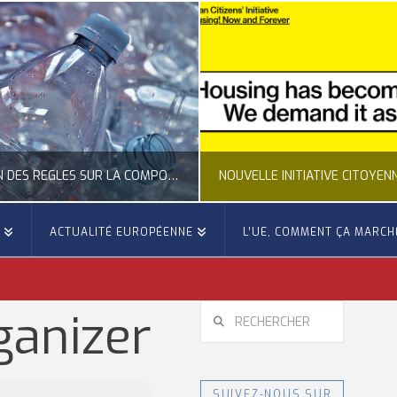
CLARIFICATION DES RÈGLES SUR LA COMPOSITION DES BOUTEILLES PLASTIQUES
E
ACTUALITÉ EUROPÉENNE
L’UE, COMMENT ÇA MARCH
OCCITANIE EUROPE
OCCITANIE EUROP
UALITÉ DE LA REPRÉSENTATION D’OCCITANIE EUROPE, ECONOMIE CIRCULAIRE, ÉNERGIE - ENVIRONNEMENT - CLIMAT
ACTUALITÉ DE L'UNION EUROPÉENNE, ACTUALITÉ DE LA REPRÉSENTATION D’OCCITANIE EUROP
RECHERCHER
ganizer
JUILLET 24, 2026
JUILLET 24, 202
SUIVEZ-NOUS SUR