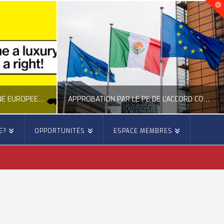
NOUVELLE INITIATIVE CITOYENNE EUROPÉENNE SUR LE LOGEMENT
APPROBATION PAR LE PE DE L’ACCORD COMMERCIAL ENTRE L’UE ET LE MEXIQUE
E?
OPPORTUNITÉS
ESPACE MEMBRES
E
OCCITANIE EUROPE
E, CITOYENNETÉ, LOGEMENT
ACTION EXTÉRIEURE, ACTUALITÉ DE L'UNION EUROPÉENNE
6
JUILLET 22, 2026