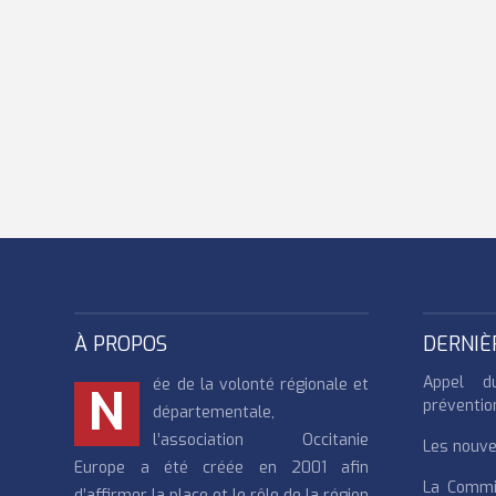
À PROPOS
DERNIÈ
Appel d
ée de la volonté régionale et
N
préventio
départementale,
l’association Occitanie
Les nouvea
Europe a été créée en 2001 afin
La Commi
d’affirmer la place et le rôle de la région