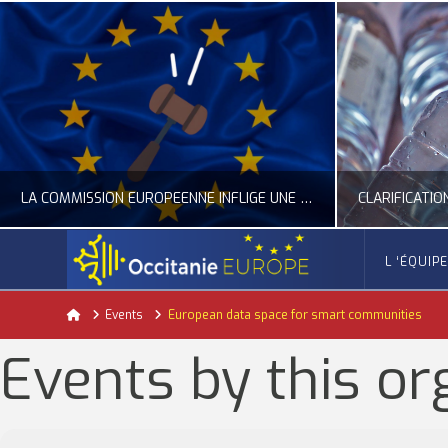
LA COMMISSION EUROPÉENNE INFLIGE UNE AMENDE RECORD À GOOGLE
L ‘ÉQUIP
OCCITANIE EUROPE
Home
Events
European data space for smart communities
ACTUALITÉ DE L'UNION EUROPÉENNE, ACTUALITÉ DE LA REPRÉSENTATION D’OCCITANIE EUROPE, NUMÉRIQUE- DIGITAL
ACTUALITÉ DE L'UNION EUROPÉENNE, ACT
Events by this or
JUILLET 24, 2026