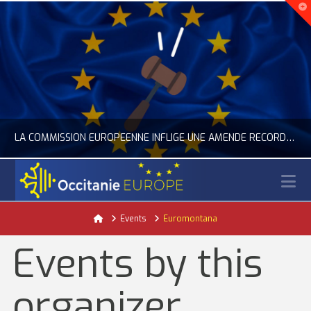
LA COMMISSION EUROPÉENNE INFLIGE UNE AMENDE RECORD À GOOGLE
N
OCCITANIE EUROPE
Home
Events
Euromontana
ACTUALITÉ DE L'UNION EUROPÉENNE, ACTUALITÉ DE LA REPRÉSENTATION D’OCCITANIE EUROPE, NUMÉRIQUE- DIGITAL
Events by this
JUILLET 24, 2026
organizer