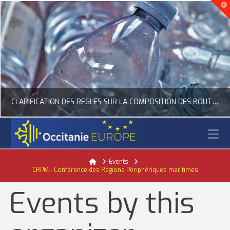
CLARIFICATION DES RÈGLES SUR LA COMPOSITION DES BOUTEILLES PLASTIQUES
N
OCCITANIE EUROPE
Home
Events
CRPM - Conférence des Régions Périphériques maritimes
ACTUALITÉ DE L'UNION EUROPÉENNE, ACTUALITÉ DE LA REPRÉSENTATION D’OCCITANIE EUROPE, ECONOMIE CIRCULAIRE, ÉNERGIE - ENVIRONNEMENT - CLIMAT
Events by this
JUILLET 24, 2026