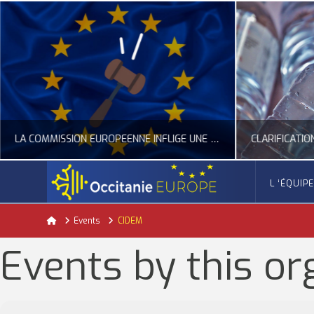
LA COMMISSION EUROPÉENNE INFLIGE UNE AMENDE RECORD À GOOGLE
L ‘ÉQUIP
OCCITANIE EUROPE
Home
Events
CIDEM
ACTUALITÉ DE L'UNION EUROPÉENNE, ACTUALITÉ DE LA REPRÉSENTATION D’OCCITANIE EUROPE, NUMÉRIQUE- DIGITAL
ACTUALITÉ DE L'UNION EUROPÉENNE, ACT
Events by this or
JUILLET 24, 2026