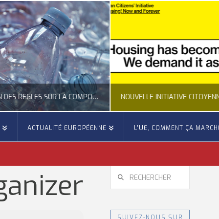
CLARIFICATION DES RÈGLES SUR LA COMPOSITION DES BOUTEILLES PLASTIQUES
E
ACTUALITÉ EUROPÉENNE
L’UE, COMMENT ÇA MARCH
OCCITANIE EUROPE
OCCITANIE EUROP
UALITÉ DE LA REPRÉSENTATION D’OCCITANIE EUROPE, ECONOMIE CIRCULAIRE, ÉNERGIE - ENVIRONNEMENT - CLIMAT
ACTUALITÉ DE L'UNION EUROPÉENNE, ACTUALITÉ DE LA REPRÉSENTATION D’OCCITANIE EUROP
RECHERCHER
ganizer
JUILLET 24, 2026
JUILLET 24, 202
SUIVEZ-NOUS SUR