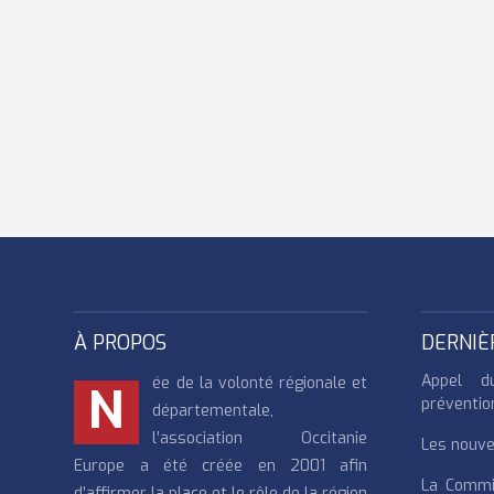
À PROPOS
DERNIÈ
Appel d
ée de la volonté régionale et
N
préventio
départementale,
l’association Occitanie
Les nouvea
Europe a été créée en 2001 afin
La Commi
d’affirmer la place et le rôle de la région