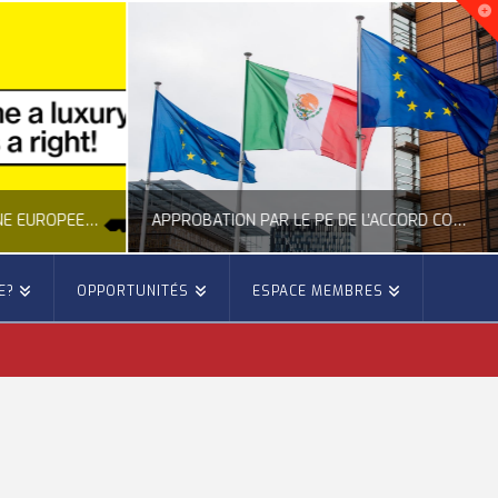
NOUVELLE INITIATIVE CITOYENNE EUROPÉENNE SUR LE LOGEMENT
APPROBATION PAR LE PE DE L’ACCORD COMMERCIAL ENTRE L’UE ET LE MEXIQUE
E?
OPPORTUNITÉS
ESPACE MEMBRES
E
OCCITANIE EUROPE
E, CITOYENNETÉ, LOGEMENT
ACTION EXTÉRIEURE, ACTUALITÉ DE L'UNION EUROPÉENNE
6
JUILLET 22, 2026