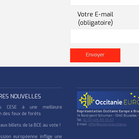
Votre E-mail
(obligatoire)
RES NOUVELLES
u CESE à une meilleure
Représentation Occitanie Europe à Bru
n des feux de forêts
14 Rond-point Schuman - 1040 Bruxelles -
Tél:
32 (0) 476 89 35 57
ux billets de la BCE au vote !
E-mail:
office@occitanie-europe.eu
ssion européenne inflige une