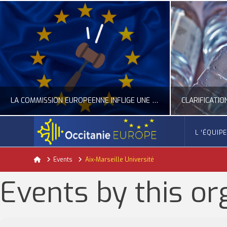
LA COMMISSION EUROPÉENNE INFLIGE UNE AMENDE RECORD À GOOGLE
L ‘ÉQUIP
OCCITANIE EUROPE
Home
Events
Aix-Marseille Université
ACTUALITÉ DE L'UNION EUROPÉENNE, ACTUALITÉ DE LA REPRÉSENTATION D’OCCITANIE EUROPE, NUMÉRIQUE- DIGITAL
ACTUALITÉ DE L'UNION EUROPÉENNE, ACT
Events by this or
JUILLET 24, 2026