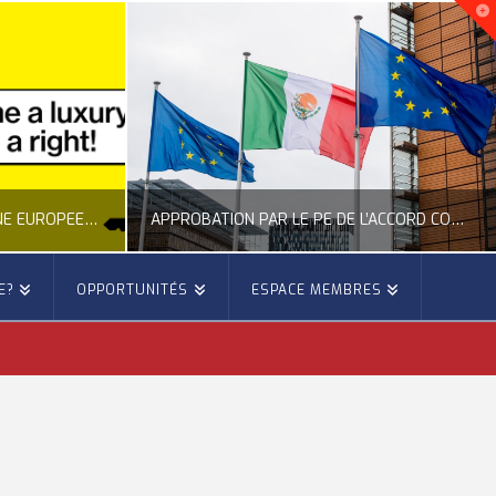
NOUVELLE INITIATIVE CITOYENNE EUROPÉENNE SUR LE LOGEMENT
APPROBATION PAR LE PE DE L’ACCORD COMMERCIAL ENTRE L’UE ET LE MEXIQUE
E?
OPPORTUNITÉS
ESPACE MEMBRES
E
OCCITANIE EUROPE
E, CITOYENNETÉ, LOGEMENT
ACTION EXTÉRIEURE, ACTUALITÉ DE L'UNION EUROPÉENNE
6
JUILLET 22, 2026