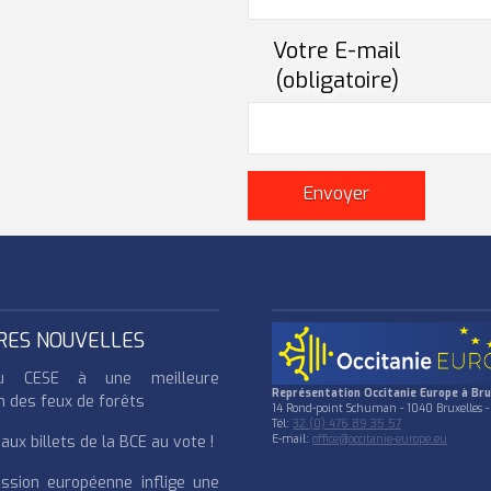
Votre E-mail
(obligatoire)
RES NOUVELLES
u CESE à une meilleure
Représentation Occitanie Europe à Bru
n des feux de forêts
14 Rond-point Schuman - 1040 Bruxelles -
Tél:
32 (0) 476 89 35 57
ux billets de la BCE au vote !
E-mail:
office@occitanie-europe.eu
ssion européenne inflige une