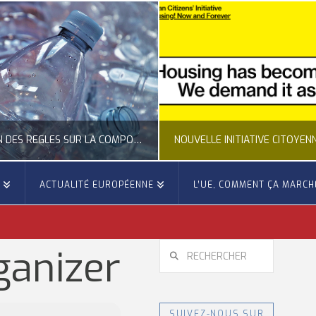
CLARIFICATION DES RÈGLES SUR LA COMPOSITION DES BOUTEILLES PLASTIQUES
E
ACTUALITÉ EUROPÉENNE
L’UE, COMMENT ÇA MARCH
OCCITANIE EUROPE
OCCITANIE EUROP
UALITÉ DE LA REPRÉSENTATION D’OCCITANIE EUROPE, ECONOMIE CIRCULAIRE, ÉNERGIE - ENVIRONNEMENT - CLIMAT
ACTUALITÉ DE L'UNION EUROPÉENNE, ACTUALITÉ DE LA REPRÉSENTATION D’OCCITANIE EUROP
RECHERCHER
ganizer
JUILLET 24, 2026
JUILLET 24, 202
SUIVEZ-NOUS SUR