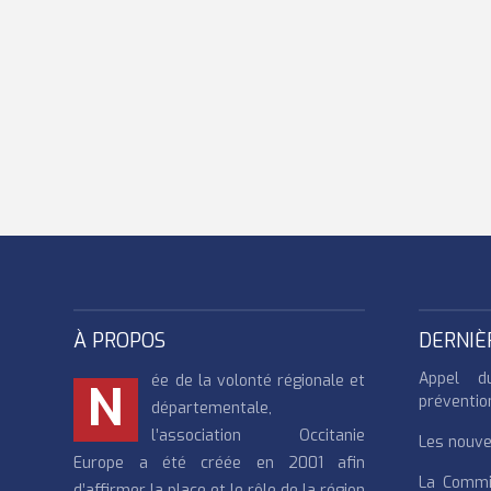
À PROPOS
DERNIÈ
Appel d
ée de la volonté régionale et
N
préventio
départementale,
l’association Occitanie
Les nouvea
Europe a été créée en 2001 afin
La Commi
d’affirmer la place et le rôle de la région