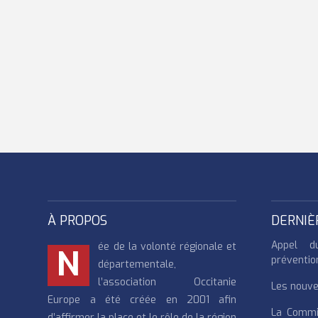
À PROPOS
DERNIÈ
Appel d
ée de la volonté régionale et
N
préventio
départementale,
l’association Occitanie
Les nouvea
Europe a été créée en 2001 afin
La Commi
d’affirmer la place et le rôle de la région