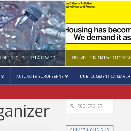
CLARIFICATION DES RÈGLES SUR LA COMPOSITION DES BOUTEILLES PLASTIQUES
E
ACTUALITÉ EUROPÉENNE
L’UE, COMMENT ÇA MARCH
OCCITANIE EUROPE
OCCITANIE EUROP
UALITÉ DE LA REPRÉSENTATION D’OCCITANIE EUROPE, ECONOMIE CIRCULAIRE, ÉNERGIE - ENVIRONNEMENT - CLIMAT
ACTUALITÉ DE L'UNION EUROPÉENNE, ACTUALITÉ DE LA REPRÉSENTATION D’OCCITANIE EUROP
RECHERCHER
ganizer
JUILLET 24, 2026
JUILLET 24, 202
SUIVEZ-NOUS SUR