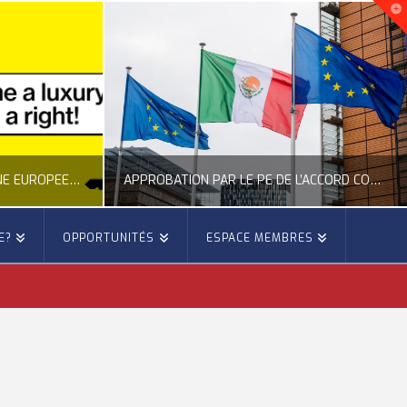
NOUVELLE INITIATIVE CITOYENNE EUROPÉENNE SUR LE LOGEMENT
APPROBATION PAR LE PE DE L’ACCORD COMMERCIAL ENTRE L’UE ET LE MEXIQUE
E?
OPPORTUNITÉS
ESPACE MEMBRES
E
OCCITANIE EUROPE
E, CITOYENNETÉ, LOGEMENT
ACTION EXTÉRIEURE, ACTUALITÉ DE L'UNION EUROPÉENNE
6
JUILLET 22, 2026