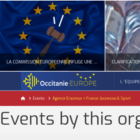
LA COMMISSION EUROPÉENNE INFLIGE UNE AMENDE RECORD À GOOGLE
L ‘ÉQUIP
OCCITANIE EUROPE
Home
Events
Agence Erasmus + France Jeunesse & Sport
ACTUALITÉ DE L'UNION EUROPÉENNE, ACTUALITÉ DE LA REPRÉSENTATION D’OCCITANIE EUROPE, NUMÉRIQUE- DIGITAL
ACTUALITÉ DE L'UNION EUROPÉENNE, ACT
Events by this or
JUILLET 24, 2026