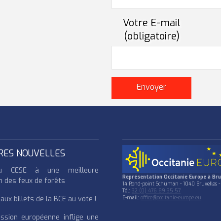
Votre E-mail
(obligatoire)
RES NOUVELLES
u CESE à une meilleure
Représentation Occitanie Europe à Bru
n des feux de forêts
14 Rond-point Schuman - 1040 Bruxelles -
Tél:
32 (0) 476 89 35 57
ux billets de la BCE au vote !
E-mail:
office@occitanie-europe.eu
ssion européenne inflige une