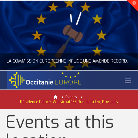
LA COMMISSION EUROPÉENNE INFLIGE UNE AMENDE RECORD À GOOGLE
N
OCCITANIE EUROPE
Home
Events
Résidence Palace, Wetstraat 155 Rue de la Loi, Brussels
ACTUALITÉ DE L'UNION EUROPÉENNE, ACTUALITÉ DE LA REPRÉSENTATION D’OCCITANIE EUROPE, NUMÉRIQUE- DIGITAL
Events at this
JUILLET 24, 2026