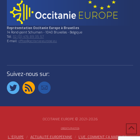
Représentation Occitanie Europe à Bruxelles
14 Rond-point Schuman - 1040 Bruxelles - Belgique
Tél:
32 (0) 476 89 35 57
E-mail:
office@occitanie-europe.eu
Suivez-nous sur:
OCCITANIE EUROPE © 2021-2026
CRÉDITS PHOTOS
L ‘ÉQUIPE
ACTUALITÉ EUROPÉENNE
L’UE, COMMENT ÇA MARCHE?