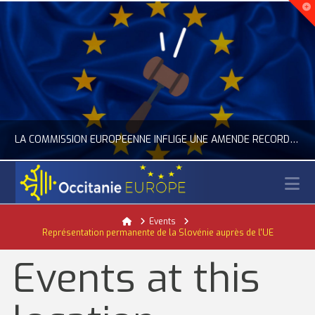
LA COMMISSION EUROPÉENNE INFLIGE UNE AMENDE RECORD À GOOGLE
N
OCCITANIE EUROPE
Home
Events
Représentation permanente de la Slovénie auprès de l'UE
ACTUALITÉ DE L'UNION EUROPÉENNE, ACTUALITÉ DE LA REPRÉSENTATION D’OCCITANIE EUROPE, NUMÉRIQUE- DIGITAL
Events at this
JUILLET 24, 2026