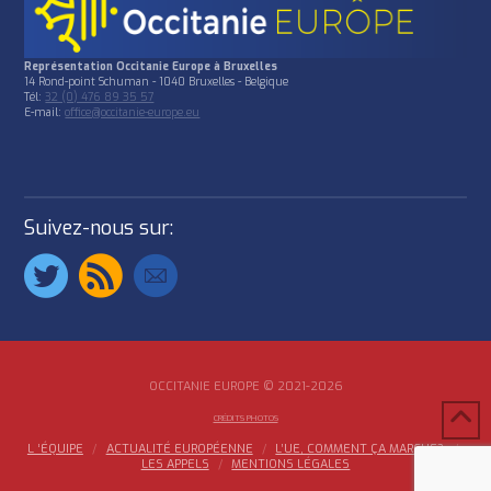
Représentation Occitanie Europe à Bruxelles
14 Rond-point Schuman - 1040 Bruxelles - Belgique
Tél:
32 (0) 476 89 35 57
E-mail:
office@occitanie-europe.eu
Suivez-nous sur:
OCCITANIE EUROPE © 2021-2026
CRÉDITS PHOTOS
L ‘ÉQUIPE
ACTUALITÉ EUROPÉENNE
L’UE, COMMENT ÇA MARCHE?
LES APPELS
MENTIONS LÉGALES