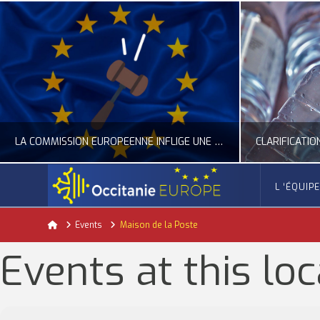
LA COMMISSION EUROPÉENNE INFLIGE UNE AMENDE RECORD À GOOGLE
L ‘ÉQUIP
OCCITANIE EUROPE
Home
Events
Maison de la Poste
ACTUALITÉ DE L'UNION EUROPÉENNE, ACTUALITÉ DE LA REPRÉSENTATION D’OCCITANIE EUROPE, NUMÉRIQUE- DIGITAL
ACTUALITÉ DE L'UNION EUROPÉENNE, ACT
Events at this loc
JUILLET 24, 2026