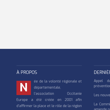
À PROPOS
DERNIÈ
Appel d
ée de la volonté régionale et
N
préventio
départementale,
l’association Occitanie
Les nouvea
Europe a été créée en 2001 afin
La Commi
d’affirmer la place et le rôle de la région
amende re