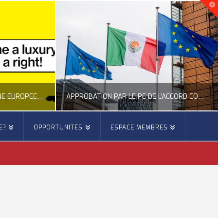
NOUVELLE INITIATIVE CITOYENNE EUROPÉENNE SUR LE LOGEMENT
APPROBATION PAR LE PE DE L’ACCORD COMMERCIAL ENTRE L’UE ET LE MEXIQUE
E?
OPPORTUNITÉS
ESPACE MEMBRES
E
OCCITANIE EUROPE
E, CITOYENNETÉ, LOGEMENT
ACTION EXTÉRIEURE, ACTUALITÉ DE L'UNION EUROPÉENNE
6
JUILLET 22, 2026