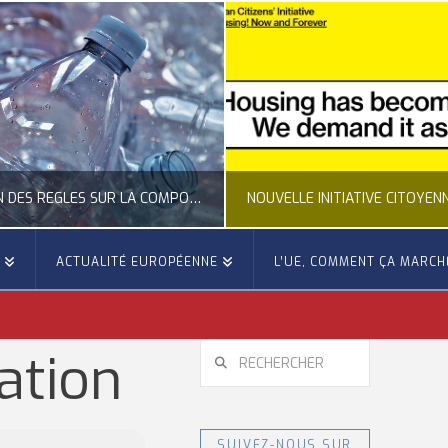
CLARIFICATION DES RÈGLES SUR LA COMPOSITION DES BOUTEILLES PLASTIQUES
E
ACTUALITÉ EUROPÉENNE
L’UE, COMMENT ÇA MARCH
OCCITANIE EUROPE
OCCITANIE EUROP
UALITÉ DE LA REPRÉSENTATION D’OCCITANIE EUROPE, ECONOMIE CIRCULAIRE, ÉNERGIE - ENVIRONNEMENT - CLIMAT
ACTUALITÉ DE L'UNION EUROPÉENNE, ACTUALITÉ DE LA REPRÉSENTATION D’OCCITANIE EUROP
RECHERCHER
ation
JUILLET 24, 2026
JUILLET 24, 202
SUIVEZ-NOUS SUR