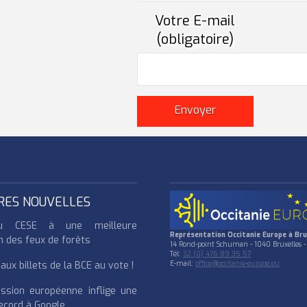
Votre E-mail
(obligatoire)
RES NOUVELLES
u CESE à une meilleure
Représentation Occitanie Europe à Bru
n des feux de forêts
14 Rond-point Schuman - 1040 Bruxelles -
Tél:
32 (0) 476 89 35 57
ux billets de la BCE au vote !
E-mail:
office@occitanie-europe.eu
ssion européenne inflige une
cord à Google