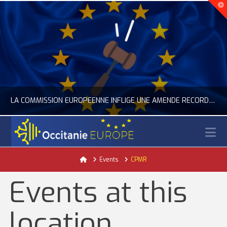
LA COMMISSION EUROPÉENNE INFLIGE UNE AMENDE RECORD À GOOGLE
N
OCCITANIE EUROPE
Home
Events
CPMR
ACTUALITÉ DE L'UNION EUROPÉENNE, ACTUALITÉ DE LA REPRÉSENTATION D’OCCITANIE EUROPE, NUMÉRIQUE- DIGITAL
Events at this
JUILLET 24, 2026
location