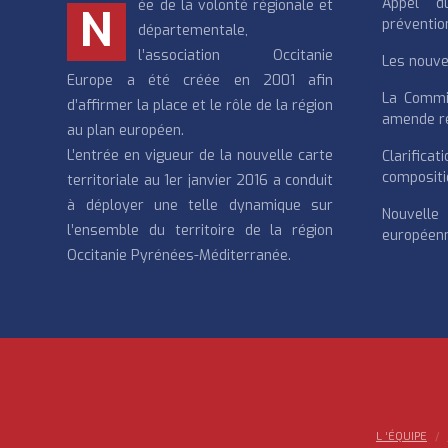
Appel d
ée de la volonté régionale et
N
préventio
départementale,
l’association Occitanie
Les nouvea
Europe a été créée en 2001 afin
La Commi
d’affirmer la place et le rôle de la région
amende re
au plan européen.
L’entrée en vigueur de la nouvelle carte
Clarifi
compositi
territoriale au 1er janvier 2016 a conduit
à déployer une telle dynamique sur
Nouvell
l’ensemble du territoire de la région
européenn
Occitanie Pyrénées-Méditerranée.
L ‘ÉQUIPE