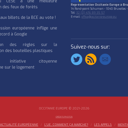
u CESE à une meilleure
Représentation Occitanie Europe à Bru
n des feux de forêts
14 Rond-point Schuman - 1040 Bruxelles -
Tél:
32 (0) 476 89 35 57
ux billets de la BCE au vote !
E-mail:
office@occitanie-europe.eu
ssion européenne inflige une
cord à Google
cation des règles sur la
Suivez-nous sur:
on des bouteilles plastiques
e initiative citoyenne
e sur le logement
OCCITANIE EUROPE © 2021-2026
CRÉDITS PHOTOS
ACTUALITÉ EUROPÉENNE
L’UE, COMMENT ÇA MARCHE?
LES APPELS
MENTI