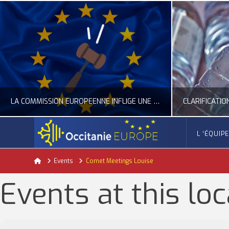
LA COMMISSION EUROPÉENNE INFLIGE UNE AMENDE RECORD À GOOGLE
L ‘ÉQUIP
OCCITANIE EUROPE
Home
Events
Comet Meetings Louise
ACTUALITÉ DE L'UNION EUROPÉENNE, ACTUALITÉ DE LA REPRÉSENTATION D’OCCITANIE EUROPE, NUMÉRIQUE- DIGITAL
ACTUALITÉ DE L'UNION EUROPÉENNE, ACT
Events at this loc
JUILLET 24, 2026