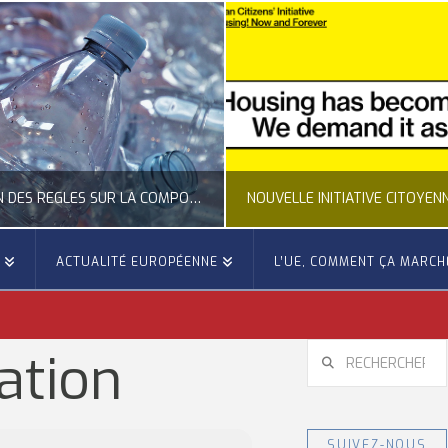
CLARIFICATION DES RÈGLES SUR LA COMPOSITION DES BOUTEILLES PLASTIQUES
E
ACTUALITÉ EUROPÉENNE
L’UE, COMMENT ÇA MARCH
OCCITANIE EUROPE
OCCITANIE EUROP
UALITÉ DE LA REPRÉSENTATION D’OCCITANIE EUROPE, ECONOMIE CIRCULAIRE, ÉNERGIE - ENVIRONNEMENT - CLIMAT
ACTUALITÉ DE L'UNION EUROPÉENNE, ACTUALITÉ DE LA REPRÉSENTATION D’OCCITANIE EUROP
RECHERCHER
ation
JUILLET 24, 2026
JUILLET 24, 202
SUIVEZ-NOUS