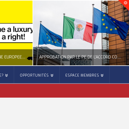
NOUVELLE INITIATIVE CITOYENNE EUROPÉENNE SUR LE LOGEMENT
APPROBATION PAR LE PE DE L’ACCORD COMMERCIAL ENTRE L’UE ET LE MEXIQUE
E?
OPPORTUNITÉS
ESPACE MEMBRES
E
OCCITANIE EUROPE
E, CITOYENNETÉ, LOGEMENT
ACTION EXTÉRIEURE, ACTUALITÉ DE L'UNION EUROPÉENNE
6
JUILLET 22, 2026