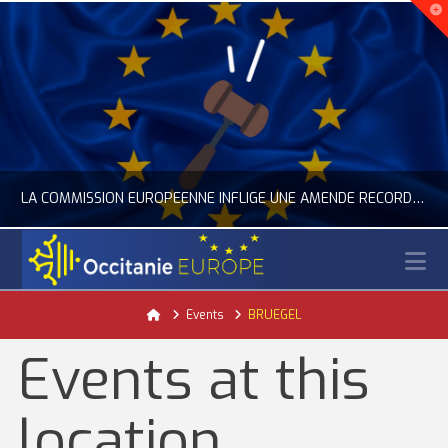
LA COMMISSION EUROPÉENNE INFLIGE UNE AMENDE RECORD À GOOGLE
N
OCCITANIE EUROPE
Home
Events
BRUEGEL
ACTUALITÉ DE L'UNION EUROPÉENNE, ACTUALITÉ DE LA REPRÉSENTATION D’OCCITANIE EUROPE, NUMÉRIQUE- DIGITAL
Events at this
JUILLET 24, 2026
location