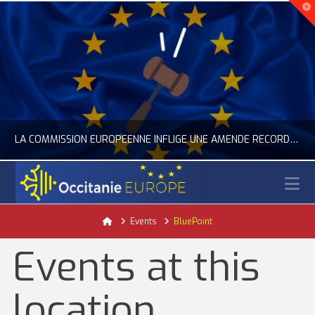
LA COMMISSION EUROPÉENNE INFLIGE UNE AMENDE RECORD À GOOGLE
N
OCCITANIE EUROPE
Home
Events
BluePoint
ACTUALITÉ DE L'UNION EUROPÉENNE, ACTUALITÉ DE LA REPRÉSENTATION D’OCCITANIE EUROPE, NUMÉRIQUE- DIGITAL
Events at this
JUILLET 24, 2026
location