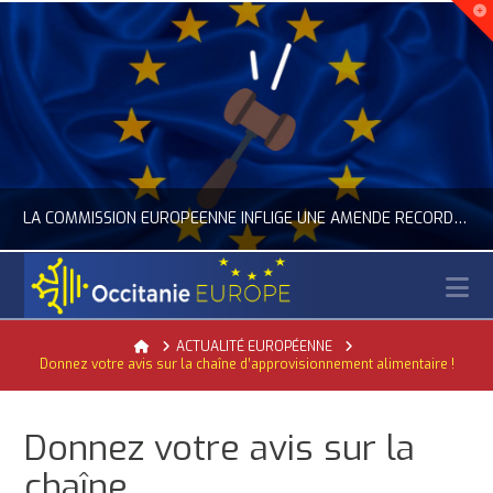
LA COMMISSION EUROPÉENNE INFLIGE UNE AMENDE RECORD À GOOGLE
N
OCCITANIE EUROPE
Home
ACTUALITÉ EUROPÉENNE
Donnez votre avis sur la chaîne d’approvisionnement alimentaire !
ACTUALITÉ DE L'UNION EUROPÉENNE, ACTUALITÉ DE LA REPRÉSENTATION D’OCCITANIE EUROPE, NUMÉRIQUE- DIGITAL
JUILLET 24, 2026
Donnez votre avis sur la
chaîne