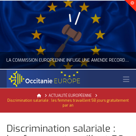
LA COMMISSION EUROPÉENNE INFLIGE UNE AMENDE RECORD À GOOGLE
N
OCCITANIE EUROPE
Home
ACTUALITÉ EUROPÉENNE
Discrimination salariale : les femmes travaillent 58 jours gratuitement
ACTUALITÉ DE L'UNION EUROPÉENNE, ACTUALITÉ DE LA REPRÉSENTATION D’OCCITANIE EUROPE, NUMÉRIQUE- DIGITAL
par an
JUILLET 24, 2026
Discrimination salariale :