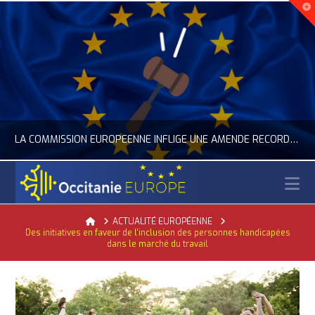
LA COMMISSION EUROPÉENNE INFLIGE UNE AMENDE RECORD À GOOGLE
N
OCCITANIE EUROPE
Home
ACTUALITÉ EUROPÉENNE
Des initiatives en faveur de l'inclusion des personnes handicapées
ACTUALITÉ DE L'UNION EUROPÉENNE, ACTUALITÉ DE LA REPRÉSENTATION D’OCCITANIE EUROPE, NUMÉRIQUE- DIGITAL
dans le marché du travail
JUILLET 24, 2026