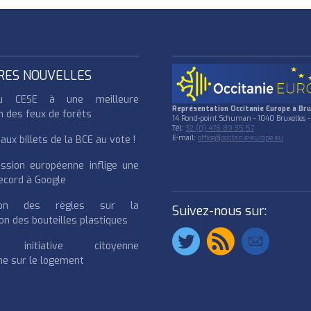
RES NOUVELLES
u CESE à une meilleure
Représentation Occitanie Europe à Bru
n des feux de forêts
14 Rond-point Schuman - 1040 Bruxelles -
Tél:
32 (0) 476 89 35 57
ux billets de la BCE au vote !
E-mail:
office@occitanie-europe.eu
ssion européenne inflige une
cord à Google
cation des règles sur la
Suivez-nous sur:
on des bouteilles plastiques
e initiative citoyenne
e sur le logement