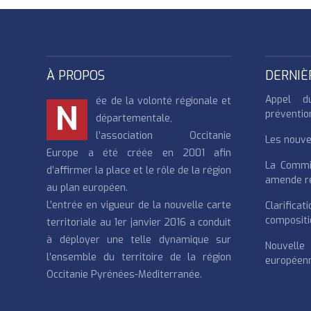
À PROPOS
DERNIÈ
Appel d
ée de la volonté régionale et
N
préventio
départementale,
l’association Occitanie
Les nouvea
Europe a été créée en 2001 afin
La Commi
d’affirmer la place et le rôle de la région
amende re
au plan européen.
L’entrée en vigueur de la nouvelle carte
Clarifi
compositi
territoriale au 1er janvier 2016 a conduit
à déployer une telle dynamique sur
Nouvell
l’ensemble du territoire de la région
européenn
Occitanie Pyrénées-Méditerranée.