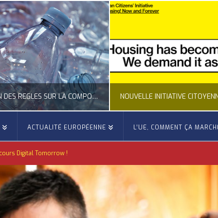
CLARIFICATION DES RÈGLES SUR LA COMPOSITION DES BOUTEILLES PLASTIQUES
E
ACTUALITÉ EUROPÉENNE
L’UE, COMMENT ÇA MARCH
OCCITANIE EUROPE
OCCITANIE EUROP
cours Digital Tomorrow !
UALITÉ DE LA REPRÉSENTATION D’OCCITANIE EUROPE, ECONOMIE CIRCULAIRE, ÉNERGIE - ENVIRONNEMENT - CLIMAT
ACTUALITÉ DE L'UNION EUROPÉENNE, ACTUALITÉ DE LA REPRÉSENTATION D’OCCITANIE EUROP
JUILLET 24, 2026
JUILLET 24, 202