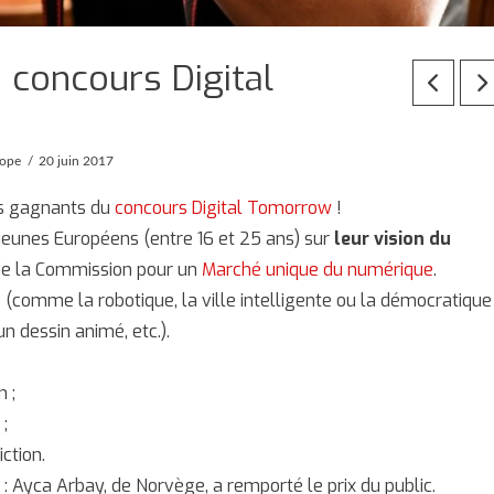
 concours Digital
rope
20 juin 2017
es gagnants du
concours Digital Tomorrow
!
jeunes Européens (entre 16 et 25 ans) sur
leur vision du
ie de la Commission pour un
Marché unique du numérique
.
 (comme la robotique, la ville intelligente ou la démocratique
n dessin animé, etc.).
n ;
;
ction.
 : Ayca Arbay, de Norvège, a remporté le prix du public.