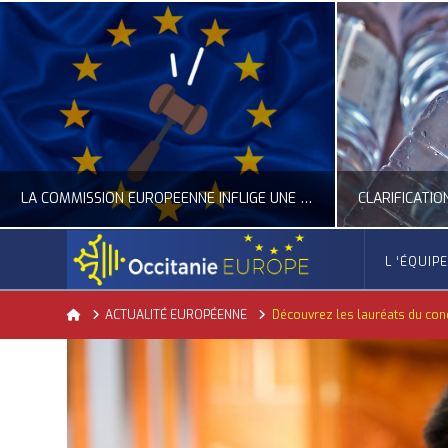
LA COMMISSION EUROPÉENNE INFLIGE UNE AMENDE RECORD À GOOGLE
L ‘ÉQUIP
OCCITANIE EUROPE
Home
ACTUALITÉ EUROPÉENNE
Découvrez les lauréats du con
ACTUALITÉ DE L'UNION EUROPÉENNE, ACTUALITÉ DE LA REPRÉSENTATION D’OCCITANIE EUROPE, NUMÉRIQUE- DIGITAL
ACTUALITÉ DE L'UNION EUROPÉENNE, ACT
JUILLET 24, 2026