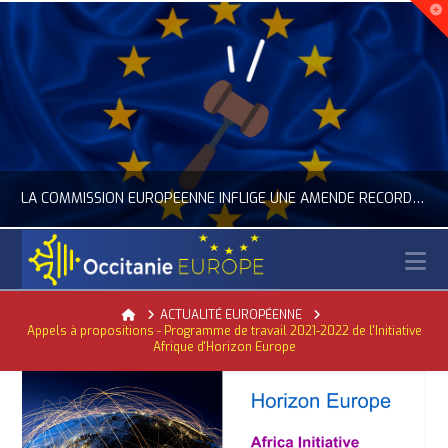
LA COMMISSION EUROPÉENNE INFLIGE UNE AMENDE RECORD À GOOGLE
N
OCCITANIE EUROPE
Home
ACTUALITÉ EUROPÉENNE
Appels à propositions - Programme de travail 2021-2022 de l'Initiative
ACTUALITÉ DE L'UNION EUROPÉENNE, ACTUALITÉ DE LA REPRÉSENTATION D’OCCITANIE EUROPE, NUMÉRIQUE- DIGITAL
Afrique d'Horizon Europe
JUILLET 24, 2026