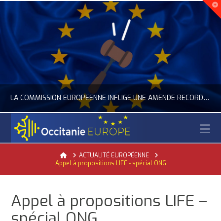
LA COMMISSION EUROPÉENNE INFLIGE UNE AMENDE RECORD À GOOGLE
N
OCCITANIE EUROPE
Home
ACTUALITÉ EUROPÉENNE
Appel à propositions LIFE - spécial ONG
ACTUALITÉ DE L'UNION EUROPÉENNE, ACTUALITÉ DE LA REPRÉSENTATION D’OCCITANIE EUROPE, NUMÉRIQUE- DIGITAL
JUILLET 24, 2026
Appel à propositions LIFE –
spécial ONG