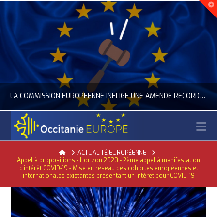
LA COMMISSION EUROPÉENNE INFLIGE UNE AMENDE RECORD À GOOGLE
N
OCCITANIE EUROPE
Home
ACTUALITÉ EUROPÉENNE
Appel à propositions - Horizon 2020 - 2ème appel à manifestation
'UNION EUROPÉENNE, ACTUALITÉ DE LA REPRÉSENTATION D’OCCITANIE EUROPE, NUMÉRIQUE- DIGITAL
ACTUALITÉ DE L'UNI
d'intérêt COVID-19 - Mise en réseau des cohortes européennes et
internationales existantes présentant un intérêt pour COVID-19
JUILLET 24, 2026