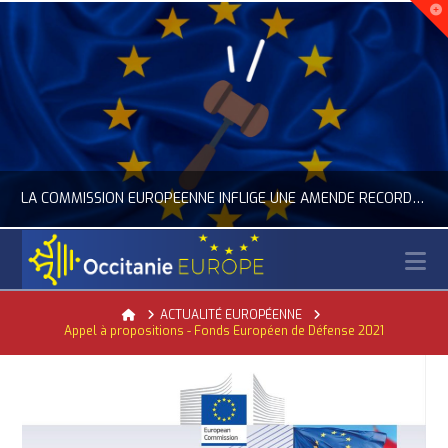
LA COMMISSION EUROPÉENNE INFLIGE UNE AMENDE RECORD À GOOGLE
N
OCCITANIE EUROPE
Home
ACTUALITÉ EUROPÉENNE
Appel à propositions - Fonds Européen de Défense 2021
ACTUALITÉ DE L'UNION EUROPÉENNE, ACTUALITÉ DE LA REPRÉSENTATION D’OCCITANIE EUROPE, NUMÉRIQUE- DIGITAL
JUILLET 24, 2026