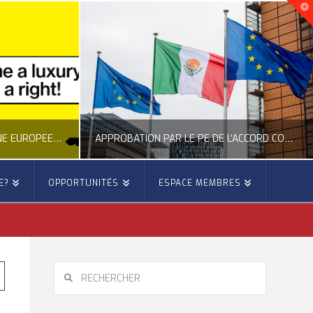
NOUVELLE INITIATIVE CITOYENNE EUROPÉENNE SUR LE LOGEMENT
APPROBATION PAR LE PE DE L’ACCORD COMMERCIAL ENTRE L’UE ET LE MEXIQUE
E?
OPPORTUNITÉS
ESPACE MEMBRES
E
OCCITANIE EUROPE
E, CITOYENNETÉ, LOGEMENT
ACTION EXTÉRIEURE, ACTUALITÉ DE L'UNION EUROPÉENNE
6
JUILLET 22, 2026
RECHERCHER