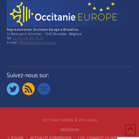
Représentation Occitanie Europe à Bruxelles
14 Rond-point Schuman - 1040 Bruxelles - Belgique
Tél:
32 (0) 476 89 35 57
E-mail:
office@occitanie-europe.eu
Suivez-nous sur:
OCCITANIE EUROPE © 2021-2026
CRÉDITS PHOTOS
L ‘ÉQUIPE
ACTUALITÉ EUROPÉENNE
L’UE, COMMENT ÇA MARCHE?