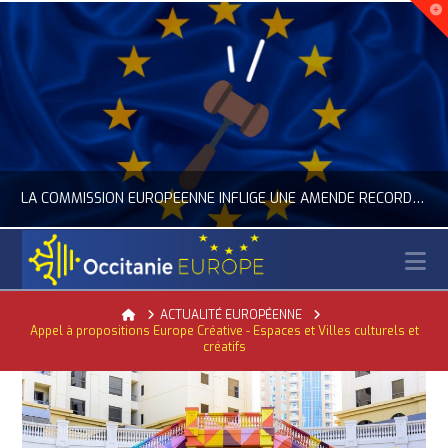
LA COMMISSION EUROPÉENNE INFLIGE UNE AMENDE RECORD À GOOGLE
N
OCCITANIE EUROPE
Home
ACTUALITÉ EUROPÉENNE
Appel à propositions Europe Créative - Espaces et Villes culturels et
ACTUALITÉ DE L'UNION EUROPÉENNE, ACTUALITÉ DE LA REPRÉSENTATION D’OCCITANIE EUROPE, NUMÉRIQUE- DIGITAL
créatifs
JUILLET 24, 2026