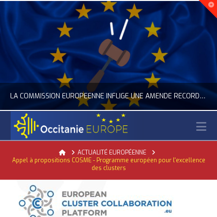
LA COMMISSION EUROPÉENNE INFLIGE UNE AMENDE RECORD À GOOGLE
N
OCCITANIE EUROPE
Home
ACTUALITÉ EUROPÉENNE
Appel à propositions COSME - Programme européen pour l'excellence
ACTUALITÉ DE L'UNION EUROPÉENNE, ACTUALITÉ DE LA REPRÉSENTATION D’OCCITANIE EUROPE, NUMÉRIQUE- DIGITAL
des clusters
JUILLET 24, 2026