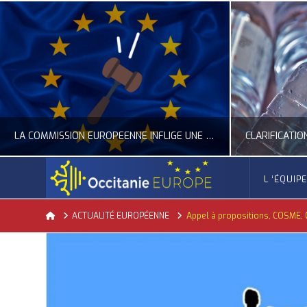
CLARIFICATION DES RÈGLES SUR LA COMPOSITION DES BOUTEILLES PLASTIQUES
L ‘ÉQUIP
OCCITANIE EUROPE
Home
ACTUALITÉ EUROPÉENNE
Appel à propositions, COSME, C
ACTUALITÉ DE L'UNION EUROPÉENNE, ACTUALITÉ DE LA REPRÉSENTATION D’OCCITANIE EUROPE, ECONOMIE CIRCULAIRE, ÉNERGIE - ENVIRONNEMENT - CLIMAT
ACTUALITÉ DE L'UNION EUROPÉE
JUILLET 24, 2026