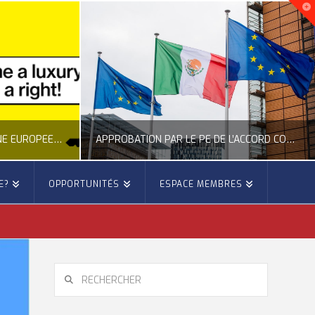
APPROBATION PAR LE PE DE L’ACCORD COMMERCIAL ENTRE L’UE ET LE MEXIQUE
APPEL DU CESE À UNE MEILLEURE PRÉVENTION DES FEUX DE FORÊTS
E?
OPPORTUNITÉS
ESPACE MEMBRES
E
OCCITANIE EUROPE
 EUROPÉENNE
ACTUALITÉ DE L'UNION EUROPÉENNE, ACTUALITÉ DE LA REPRÉSENTATION D’OCCITANIE EUROPE, ÉNERGIE - ENVIRONNEMENT - CLIMAT, FORÊTS
6
JUILLET 27, 2026
RECHERCHER