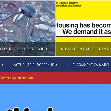
NOUVELLE INITIATIVE CITOYENNE EUROPÉENNE SUR LE LOGEMENT
E
ACTUALITÉ EUROPÉENNE
L’UE, COMMENT ÇA MARCH
OCCITANIE EUROPE
OCCITANIE EUROP
lusters Go International
NNE, ACTUALITÉ DE LA REPRÉSENTATION D’OCCITANIE EUROPE, CITOYENNETÉ, LOGEMENT
ACTION EXTÉRIEURE, ACTUALITÉ DE L'UNION
JUILLET 24, 2026
JUILLET 22, 202