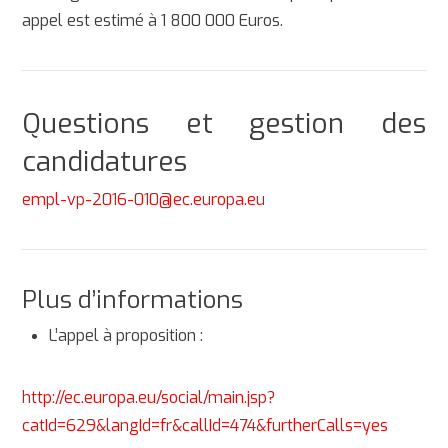
appel est estimé à 1 800 000 Euros.
Questions et gestion des
candidatures
empl-vp-2016-010@ec.europa.eu
Plus d’informations
L’appel à proposition :
http://ec.europa.eu/social/main.jsp?
catId=629&langId=fr&callId=474&furtherCalls=yes