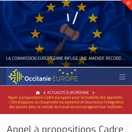
LA COMMISSION EUROPÉENNE INFLIGE UNE AMENDE RECORD À GOOGLE
N
OCCITANIE EUROPE
Home
ACTUALITÉ EUROPÉENNE
Appel à propositions Cadre européen pour la mobilité des apprentis :
ACTUALITÉ DE L'UNION EUROPÉENNE, ACTUALITÉ DE LA REPRÉSENTATION D’OCCITANIE EUROPE, NUMÉRIQUE- DIGITAL
« Développons la citoyenneté européenne et favorisons l’intégration
des jeunes dans le monde du travail en encourageant leur mobilité»
JUILLET 24, 2026
Appel à propositions Cadre