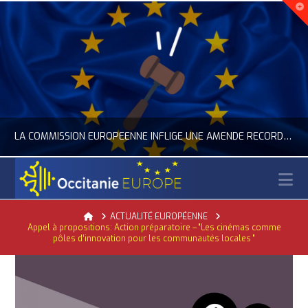
LA COMMISSION EUROPÉENNE INFLIGE UNE AMENDE RECORD À GOOGLE
N
OCCITANIE EUROPE
Home
ACTUALITÉ EUROPÉENNE
Appel à propositions: Action préparatoire – "Les cinémas comme
ACTUALITÉ DE L'UNION EUROPÉENNE, ACTUALITÉ DE LA REPRÉSENTATION D’OCCITANIE EUROPE, NUMÉRIQUE- DIGITAL
pôles d’innovation pour les communautés locales "
JUILLET 24, 2026