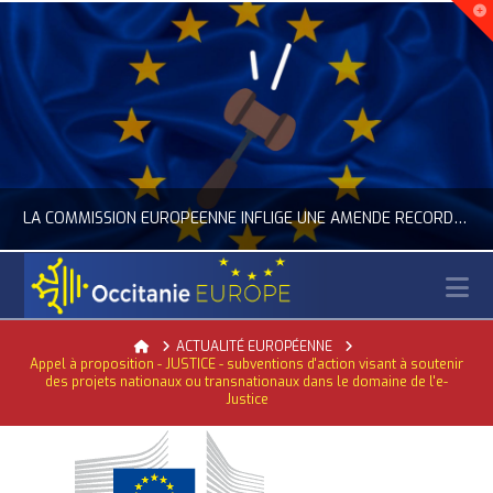
LA COMMISSION EUROPÉENNE INFLIGE UNE AMENDE RECORD À GOOGLE
N
OCCITANIE EUROPE
Home
ACTUALITÉ EUROPÉENNE
Appel à proposition - JUSTICE - subventions d'action visant à soutenir
ACTUALITÉ DE L'UNION EUROPÉENNE, ACTUALITÉ DE LA REPRÉSENTATION D’OCCITANIE EUROPE, NUMÉRIQUE- DIGITAL
des projets nationaux ou transnationaux dans le domaine de l'e-
Justice
JUILLET 24, 2026