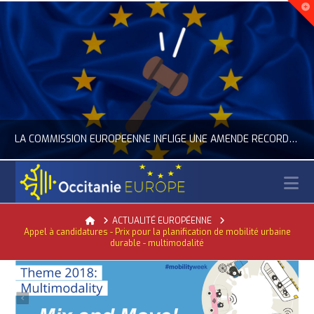
LA COMMISSION EUROPÉENNE INFLIGE UNE AMENDE RECORD À GOOGLE
N
OCCITANIE EUROPE
Home
ACTUALITÉ EUROPÉENNE
Appel à candidatures - Prix pour la planification de mobilité urbaine
ACTUALITÉ DE L'UNION EUROPÉENNE, ACTUALITÉ DE LA REPRÉSENTATION D’OCCITANIE EUROPE, NUMÉRIQUE- DIGITAL
durable - multimodalité
JUILLET 24, 2026