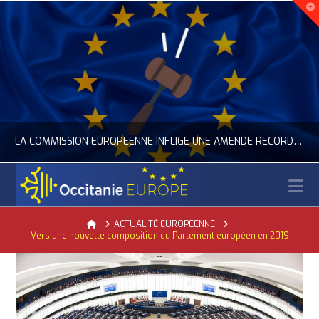
LA COMMISSION EUROPÉENNE INFLIGE UNE AMENDE RECORD À GOOGLE
N
OCCITANIE EUROPE
Home
ACTUALITÉ EUROPÉENNE
Vers une nouvelle composition du Parlement européen en 2019
ACTUALITÉ DE L'UNION EUROPÉENNE, ACTUALITÉ DE LA REPRÉSENTATION D’OCCITANIE EUROPE, NUMÉRIQUE- DIGITAL
JUILLET 24, 2026