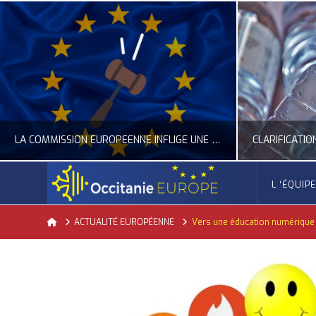
LA COMMISSION EUROPÉENNE INFLIGE UNE AMENDE RECORD À GOOGLE
L ‘ÉQUIP
OCCITANIE EUROPE
Home
ACTUALITÉ EUROPÉENNE
Vers une éducation numériqu
ACTUALITÉ DE L'UNION EUROPÉENNE, ACTUALITÉ DE LA REPRÉSENTATION D’OCCITANIE EUROPE, NUMÉRIQUE- DIGITAL
ACTUALITÉ DE L'UNION EUROPÉENNE, ACT
JUILLET 24, 2026