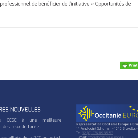
ofessionnel de bénéficier de l’initiative « Opportunités de
RES NOUVELLES
u CESE à une meilleure
Représentation Occitanie Europe à Bru
n des feux de forêts
14 Rond-point Schuman - 1040 Bruxelles -
Tél:
32 (0) 476 89 35 57
E-mail:
office@occitanie-europe.eu