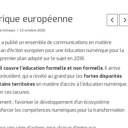
rique européenne
e Schwarz
15 octobre 2020
e a publié un ensemble de communications en matière
 Plan d’Action européen pour une éducation numérique pour la
remier plan adopté sur le sujet en 2018.
il couvre l’éducation formelle et non formelle
. Il arrive
précédent, qui a révélé au grand jour les
fortes disparités
ains territoires
en matière d’accès à l’éducation numérique.
er ces lacunes.
ocument : favoriser le développement d’un écosystème
nforcer les compétences numériques pour la transformation
ose une série d’actions pour chacun d’entre eux.