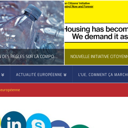
CLARIFICATION DES RÈGLES SUR LA COMPOSITION DES BOUTEILLES PLASTIQUES
E
ACTUALITÉ EUROPÉENNE
L’UE, COMMENT ÇA MARCH
OCCITANIE EUROPE
OCCITANIE EUROP
e européenne
UALITÉ DE LA REPRÉSENTATION D’OCCITANIE EUROPE, ECONOMIE CIRCULAIRE, ÉNERGIE - ENVIRONNEMENT - CLIMAT
ACTUALITÉ DE L'UNION EUROPÉENNE, ACTUALITÉ DE LA REPRÉSENTATION D’OCCITANIE EUROP
JUILLET 24, 2026
JUILLET 24, 202