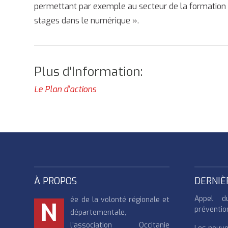
permettant par exemple au secteur de la formation pr
stages dans le numérique ».
Plus d'Information:
Le Plan d'actions
À PROPOS
DERNIÈ
Appel d
ée de la volonté régionale et
N
préventio
départementale,
l’association Occitanie