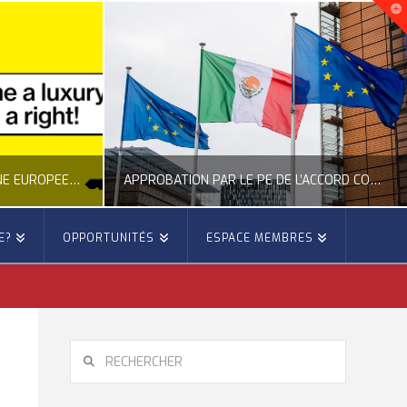
NOUVELLE INITIATIVE CITOYENNE EUROPÉENNE SUR LE LOGEMENT
APPROBATION PAR LE PE DE L’ACCORD COMMERCIAL ENTRE L’UE ET LE MEXIQUE
E?
OPPORTUNITÉS
ESPACE MEMBRES
E
OCCITANIE EUROPE
E, CITOYENNETÉ, LOGEMENT
ACTION EXTÉRIEURE, ACTUALITÉ DE L'UNION EUROPÉENNE
6
JUILLET 22, 2026
RECHERCHER