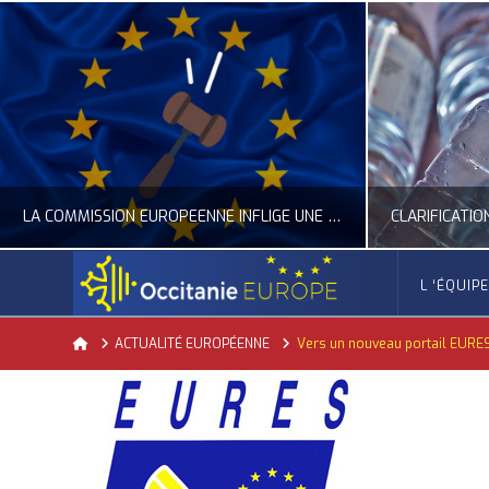
LA COMMISSION EUROPÉENNE INFLIGE UNE AMENDE RECORD À GOOGLE
L ‘ÉQUIP
OCCITANIE EUROPE
Home
ACTUALITÉ EUROPÉENNE
Vers un nouveau portail EURE
ACTUALITÉ DE L'UNION EUROPÉENNE, ACTUALITÉ DE LA REPRÉSENTATION D’OCCITANIE EUROPE, NUMÉRIQUE- DIGITAL
ACTUALITÉ DE L'UNION EUROPÉENNE, ACT
JUILLET 24, 2026