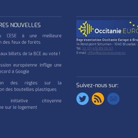
RES NOUVELLES
u CESE à une meilleure
Représentation Occitanie Europe à Bru
n des feux de forêts
14 Rond-point Schuman - 1040 Bruxelles -
Tél:
32 (0) 476 89 35 57
ux billets de la BCE au vote !
E-mail:
office@occitanie-europe.eu
ssion européenne inflige une
cord à Google
cation des règles sur la
Suivez-nous sur:
on des bouteilles plastiques
e initiative citoyenne
e sur le logement