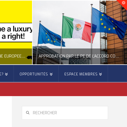
NOUVELLE INITIATIVE CITOYENNE EUROPÉENNE SUR LE LOGEMENT
APPROBATION PAR LE PE DE L’ACCORD COMMERCIAL ENTRE L’UE ET LE MEXIQUE
E?
OPPORTUNITÉS
ESPACE MEMBRES
E
OCCITANIE EUROPE
E, CITOYENNETÉ, LOGEMENT
ACTION EXTÉRIEURE, ACTUALITÉ DE L'UNION EUROPÉENNE
6
JUILLET 22, 2026
RECHERCHER