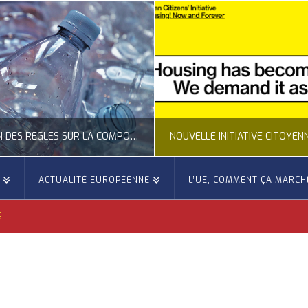
CLARIFICATION DES RÈGLES SUR LA COMPOSITION DES BOUTEILLES PLASTIQUES
E
ACTUALITÉ EUROPÉENNE
L’UE, COMMENT ÇA MARCH
OCCITANIE EUROPE
OCCITANIE EUROP
S
UALITÉ DE LA REPRÉSENTATION D’OCCITANIE EUROPE, ECONOMIE CIRCULAIRE, ÉNERGIE - ENVIRONNEMENT - CLIMAT
ACTUALITÉ DE L'UNION EUROPÉENNE, ACTUALITÉ DE LA REPRÉSENTATION D’OCCITANIE EUROP
JUILLET 24, 2026
JUILLET 24, 202