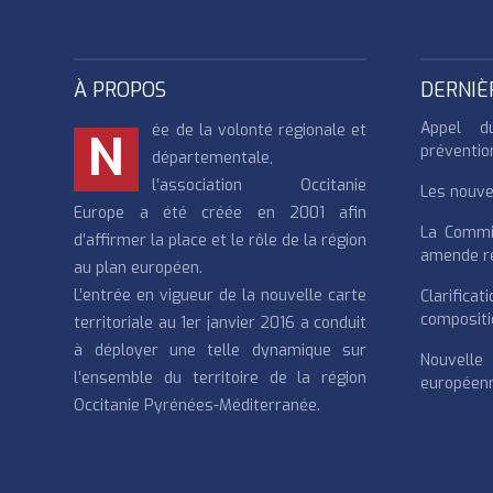
À PROPOS
DERNIÈ
Appel d
ée de la volonté régionale et
N
préventio
départementale,
l’association Occitanie
Les nouvea
Europe a été créée en 2001 afin
La Commi
d’affirmer la place et le rôle de la région
amende re
au plan européen.
L’entrée en vigueur de la nouvelle carte
Clarifi
compositi
territoriale au 1er janvier 2016 a conduit
à déployer une telle dynamique sur
Nouvell
l’ensemble du territoire de la région
européenn
Occitanie Pyrénées-Méditerranée.