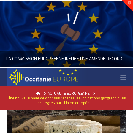
LA COMMISSION EUROPÉENNE INFLIGE UNE AMENDE RECORD À GOOGLE
N
OCCITANIE EUROPE
Home
ACTUALITÉ EUROPÉENNE
Une nouvelle base de données recense les indications géographiques
ACTUALITÉ DE L'UNION EUROPÉENNE, ACTUALITÉ DE LA REPRÉSENTATION D’OCCITANIE EUROPE, NUMÉRIQUE- DIGITAL
protégées par l'Union européenne
JUILLET 24, 2026