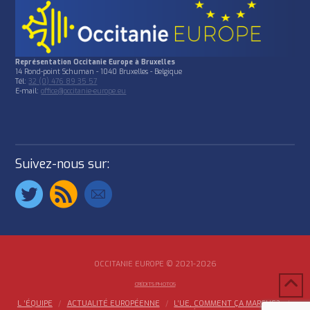
Représentation Occitanie Europe à Bruxelles
14 Rond-point Schuman - 1040 Bruxelles - Belgique
Tél:
32 (0) 476 89 35 57
E-mail:
office@occitanie-europe.eu
Suivez-nous sur:
OCCITANIE EUROPE © 2021-2026
CRÉDITS PHOTOS
L ‘ÉQUIPE
ACTUALITÉ EUROPÉENNE
L’UE, COMMENT ÇA MARCHE?