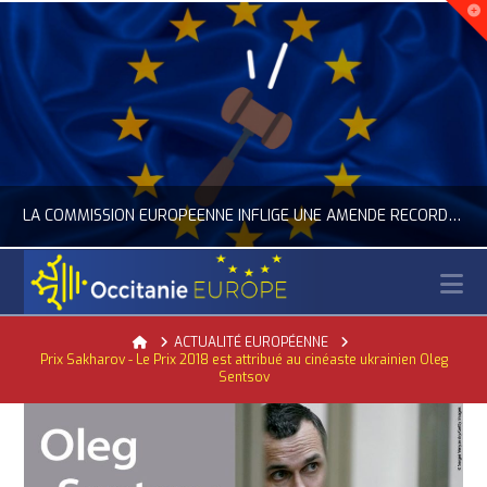
LA COMMISSION EUROPÉENNE INFLIGE UNE AMENDE RECORD À GOOGLE
N
OCCITANIE EUROPE
Home
ACTUALITÉ EUROPÉENNE
Prix Sakharov - Le Prix 2018 est attribué au cinéaste ukrainien Oleg
ACTUALITÉ DE L'UNION EUROPÉENNE, ACTUALITÉ DE LA REPRÉSENTATION D’OCCITANIE EUROPE, NUMÉRIQUE- DIGITAL
Sentsov
JUILLET 24, 2026