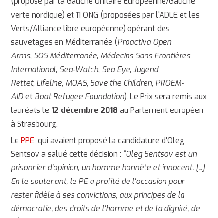
(proposé par la Gauche Unitaire Européenne/Gauche
verte nordique) et 11 ONG (proposées par l'ADLE et les
Verts/Alliance libre européenne) opérant des
sauvetages en Méditerranée (
Proactiva Open
Arms
,
SOS Méditerranée
,
Médecins Sans Frontières
International
,
Sea-Watch
,
Sea Eye
,
Jugend
Rettet
,
Lifeline
,
MOAS
,
Save the Children
,
PROEM-
AID
et
Boat Refugee Foundation
). Le Prix sera remis aux
lauréats le
12 décembre 2018
au Parlement européen
à Strasbourg.
Le
PPE
qui avaient proposé la candidature d'Oleg
Sentsov a salué cette décision :
"Oleg Sentsov est un
prisonnier d'opinion, un homme honnête et innocent. [...]
En le soutenant, le PE a profité de l'occasion pour
rester fidèle à ses convictions, aux principes de la
démocratie, des droits de l'homme et de la dignité, de