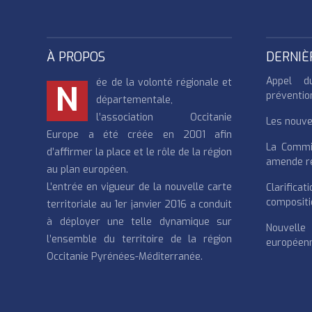
À PROPOS
DERNIÈ
Appel d
ée de la volonté régionale et
N
préventio
départementale,
l’association Occitanie
Les nouvea
Europe a été créée en 2001 afin
La Commi
d’affirmer la place et le rôle de la région
amende re
au plan européen.
L’entrée en vigueur de la nouvelle carte
Clarifi
compositi
territoriale au 1er janvier 2016 a conduit
à déployer une telle dynamique sur
Nouvell
l’ensemble du territoire de la région
européenn
Occitanie Pyrénées-Méditerranée.