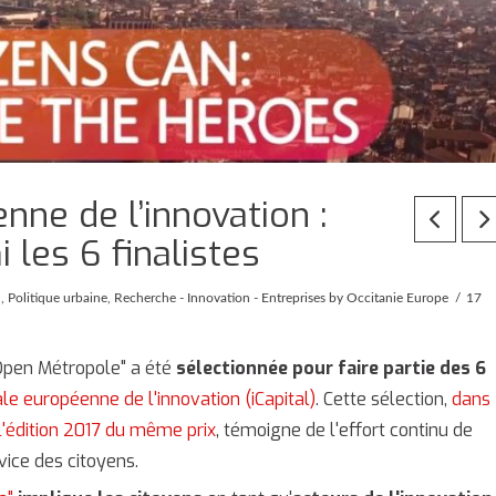
enne de l’innovation :
les 6 finalistes
l
,
Politique urbaine
,
Recherche - Innovation - Entreprises
by Occitanie Europe
17
"Open Métropole" a été
sélectionnée pour faire partie des 6
tale européenne de l'innovation (iCapital)
. Cette sélection,
dans
 l'édition 2017 du même prix
, témoigne de l'effort continu de
vice des citoyens.