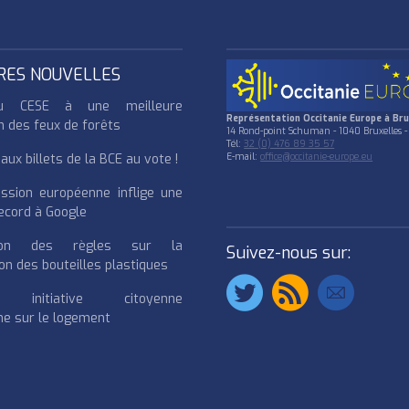
RES NOUVELLES
u CESE à une meilleure
Représentation Occitanie Europe à Bru
n des feux de forêts
14 Rond-point Schuman - 1040 Bruxelles -
Tél:
32 (0) 476 89 35 57
ux billets de la BCE au vote !
E-mail:
office@occitanie-europe.eu
ssion européenne inflige une
cord à Google
cation des règles sur la
Suivez-nous sur:
on des bouteilles plastiques
e initiative citoyenne
e sur le logement