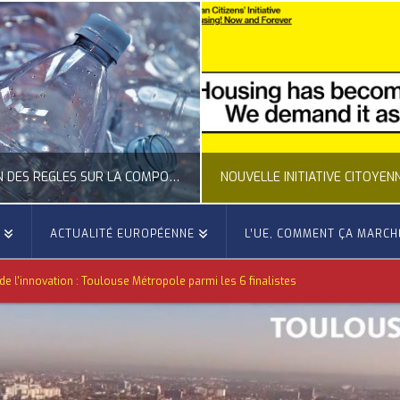
CLARIFICATION DES RÈGLES SUR LA COMPOSITION DES BOUTEILLES PLASTIQUES
E
ACTUALITÉ EUROPÉENNE
L’UE, COMMENT ÇA MARCH
OCCITANIE EUROPE
OCCITANIE EUROP
de l'innovation : Toulouse Métropole parmi les 6 finalistes
UALITÉ DE LA REPRÉSENTATION D’OCCITANIE EUROPE, ECONOMIE CIRCULAIRE, ÉNERGIE - ENVIRONNEMENT - CLIMAT
ACTUALITÉ DE L'UNION EUROPÉENNE, ACTUALITÉ DE LA REPRÉSENTATION D’OCCITANIE EUROP
JUILLET 24, 2026
JUILLET 24, 202