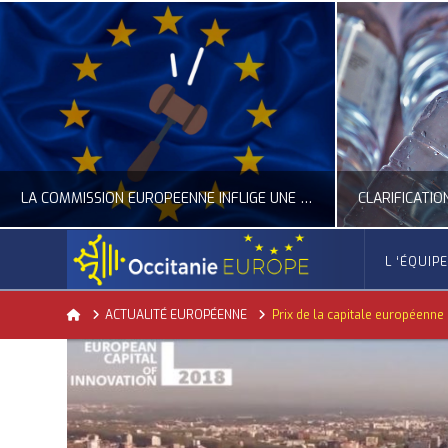
LA COMMISSION EUROPÉENNE INFLIGE UNE AMENDE RECORD À GOOGLE
L ‘ÉQUIP
OCCITANIE EUROPE
Home
ACTUALITÉ EUROPÉENNE
Prix de la capitale européenne 
ACTUALITÉ DE L'UNION EUROPÉENNE, ACTUALITÉ DE LA REPRÉSENTATION D’OCCITANIE EUROPE, NUMÉRIQUE- DIGITAL
ACTUALITÉ DE L'UNION EUROPÉENNE, ACT
JUILLET 24, 2026