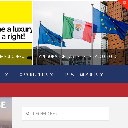
NOUVELLE INITIATIVE CITOYENNE EUROPÉENNE SUR LE LOGEMENT
APPROBATION PAR LE PE DE L’ACCORD COMMERCIAL ENTRE L’UE ET LE MEXIQUE
E?
OPPORTUNITÉS
ESPACE MEMBRES
E
OCCITANIE EUROPE
E, CITOYENNETÉ, LOGEMENT
ACTION EXTÉRIEURE, ACTUALITÉ DE L'UNION EUROPÉENNE
6
JUILLET 22, 2026
RECHERCHER