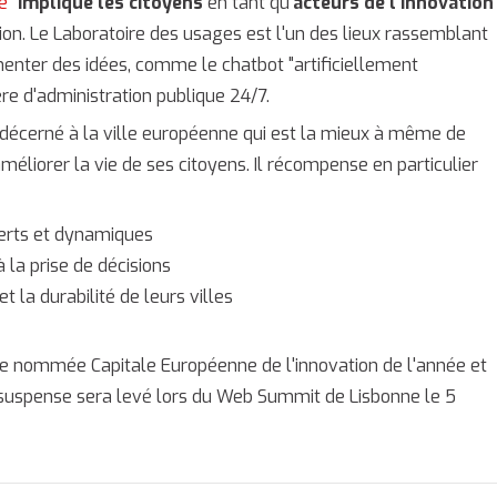
e"
implique les citoyens
en tant qu'
acteurs de l'innovation
tion. Le Laboratoire des usages est l'un des lieux rassemblant
menter des idées, comme le chatbot "artificiellement
ière d'administration publique 24/7.
t décerné à la ville européenne qui est la mieux à même de
méliorer la vie de ses citoyens. Il récompense en particulier
erts et dynamiques
 la prise de décisions
et la durabilité de leurs villes
lle nommée Capitale Européenne de l'innovation de l'année et
e suspense sera levé lors du Web Summit de Lisbonne le 5