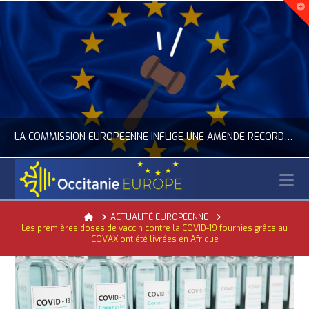
LA COMMISSION EUROPÉENNE INFLIGE UNE AMENDE RECORD À GOOGLE
N
OCCITANIE EUROPE
Home
ACTUALITÉ EUROPÉENNE
Les premières doses de vaccin contre la COVID-19 fournies grâce au
ACTUALITÉ DE L'UNION EUROPÉENNE, ACTUALITÉ DE LA REPRÉSENTATION D’OCCITANIE EUROPE, NUMÉRIQUE- DIGITAL
COVAX ont été livrées en Afrique
JUILLET 24, 2026