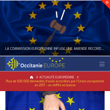
LA COMMISSION EUROPÉENNE INFLIGE UNE AMENDE RECORD À GOOGLE
N
OCCITANIE EUROPE
Home
ACTUALITÉ EUROPÉENNE
Plus de 500 000 demandes d’asile accordées par l’Union européenne
ACTUALITÉ DE L'UNION EUROPÉENNE, ACTUALITÉ DE LA REPRÉSENTATION D’OCCITANIE EUROPE, NUMÉRIQUE- DIGITAL
en 2017 – un chiffre en baisse
JUILLET 24, 2026