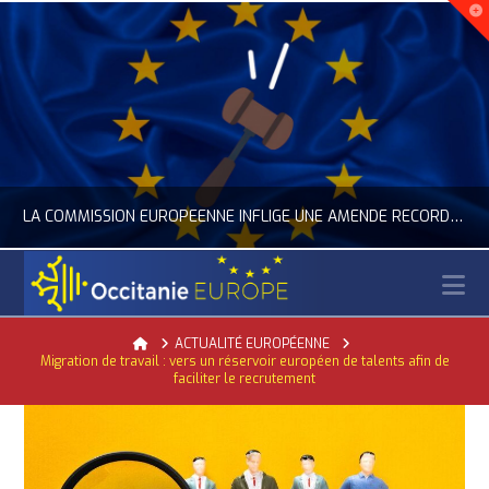
LA COMMISSION EUROPÉENNE INFLIGE UNE AMENDE RECORD À GOOGLE
N
OCCITANIE EUROPE
Home
ACTUALITÉ EUROPÉENNE
Migration de travail : vers un réservoir européen de talents afin de
ACTUALITÉ DE L'UNION EUROPÉENNE, ACTUALITÉ DE LA REPRÉSENTATION D’OCCITANIE EUROPE, NUMÉRIQUE- DIGITAL
faciliter le recrutement
JUILLET 24, 2026