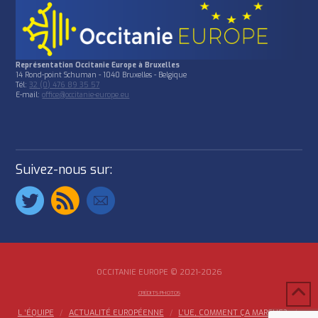
Représentation Occitanie Europe à Bruxelles
14 Rond-point Schuman - 1040 Bruxelles - Belgique
Tél:
32 (0) 476 89 35 57
E-mail:
office@occitanie-europe.eu
Suivez-nous sur:
OCCITANIE EUROPE © 2021-2026
CRÉDITS PHOTOS
L ‘ÉQUIPE
ACTUALITÉ EUROPÉENNE
L’UE, COMMENT ÇA MARCHE?