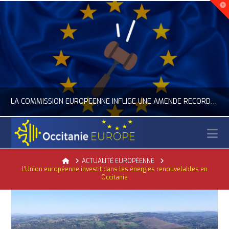
LA COMMISSION EUROPÉENNE INFLIGE UNE AMENDE RECORD À GOOGLE
N
OCCITANIE EUROPE
Home
ACTUALITÉ EUROPÉENNE
L'Union européenne investit dans les énergies renouvelables en
ACTUALITÉ DE L'UNION EUROPÉENNE, ACTUALITÉ DE LA REPRÉSENTATION D’OCCITANIE EUROPE, NUMÉRIQUE- DIGITAL
Occitanie
JUILLET 24, 2026