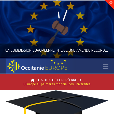
LA COMMISSION EUROPÉENNE INFLIGE UNE AMENDE RECORD À GOOGLE
N
OCCITANIE EUROPE
Home
ACTUALITÉ EUROPÉENNE
L’Europe au palmarès mondial des universités
ACTUALITÉ DE L'UNION EUROPÉENNE, ACTUALITÉ DE LA REPRÉSENTATION D’OCCITANIE EUROPE, NUMÉRIQUE- DIGITAL
JUILLET 24, 2026